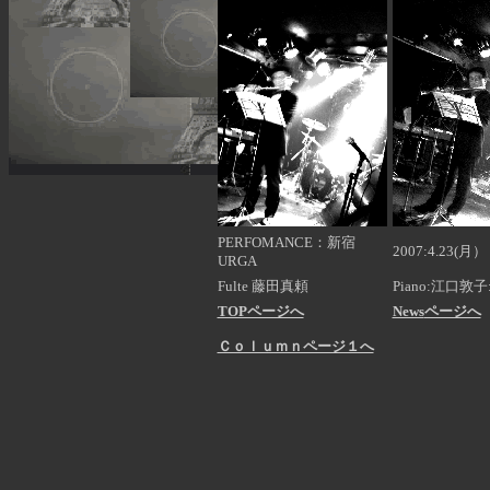
PERFOMANCE：新宿
2007:4.23(月）
URGA
Fulte 藤田真頼
Piano:江口敦子
TOPページへ
News
ページへ
Ｃｏｌｕｍｎページ１へ