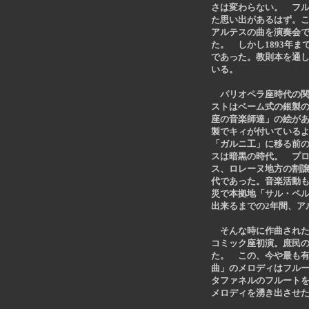
さは変わらない。 フ
た思い出があるはず。
アルテスの曲を演奏会
た。 しかし1893年
であった。教則本を通
いる。
パリオペラ座時代の関係
ストはベーム式の銀製
座の音楽師達」の絵がある
製でキィが付いているよ
「ガルニ工」に移る前
スは暗黒の時代。 プ
ス、ロレーヌ地方の割
代であった。音楽活動も
災で本拠地「サル・ペル
出来るまでの2年間、ア
そんな時に作曲されたの
コミック座初演。庶民
た。 この、今や最も
曲」のメロディはフル
タファネルのフルート
メロディを湧き出させ