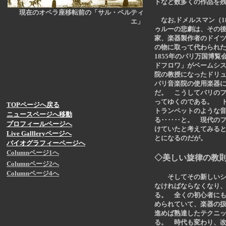
トなど数多くの作品を
現在のオペラ座移転前の「サル・ペルティ
なお,ドメルスマン（18
エ」
ゥルーの悲劇は、その
家、楽器製作者のドイツ人、
の物に取って代わられた
1855年のパリ万国博
ドフロワ」がベームシ
院の教授になったドリュス（
パリ音楽院の使用楽器
だ。 こうしてパリの
ってゆくのである。 
TOPページへ戻る
トランペットのような
ニュースページへ移動
る‥‥‥と。 現代のフ
プロフィールページへ
けていたと考えてみる
Live Gallleryページへ
とになるのだが。
バイオグラフィーページへ
Columnページ1へ
◇美しい旋律の教
Columnページ2へ
Columnページ4へ
そしてその新しいシス
なければならなくなり、
る。 全くの初心者にも
められていて、楽器の扱
進めば熟達したテクニ
る。 時代も変わり、