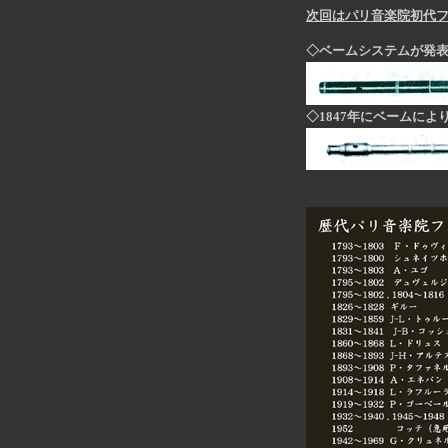
次回はパリ音楽院初代
◇ベームシステムが発
◇1847年にベームに