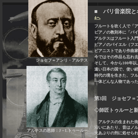
■ パリ音楽
4へ
フルートを吹く人で「
ピアノの教則本に「バ
アルテスはフルート入
ピアノのバイエル（フエル
ピアニストであり作曲
今ではその作品も忘れ
ジョセフ＝アンリ・アルテス
そして、今から100年
遠い日本の国で、
使い
時代の境を生きた、フ
一体どんな人物であっ
第3回 ジョセフ＝
◇師匠トゥルーと
アルテスの生まれた街R
沿いにあたり、昔はノル
アルテスの恩師：J－Lトゥールー
火あぶりの刑に処せら