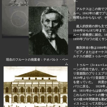
る。
アルテスはこの街でフ
ルー。1842年15歳
時間もかからないが、そ
超人的技術の持ち主で
1848年から1872年
ルート科教授に就任。18
1899年ブロワの近く
教則本全3巻は1880
「ピアノまたはオーケ
ルテスの師匠トゥルー
現在のフルートの発案者：テオバルト・ベー
ム
トゥルー（Jeａn＝Lo
ーンの先生であり、オペ
リ音楽院のプリミエプリ
1829年よりパリ音楽
を使っていた。
何度か
パリに戻る。 1828年
め、1831年からは彼
これらのフルートの幾
その後30年間教授を勤め
ィストにとって大切な